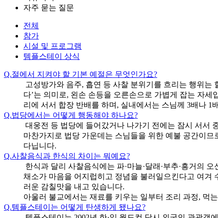
자주 묻는 질문
전체
참가
시설 및 프로그램
템플스테이 상식
Q.
절에서 지켜야 할 기본 예절은 무엇인가요?
고성방가와 음주, 흡연 등 사찰 분위기를 흐리는 행위는 
다’는 의미로, 왼손 손등을 오른손으로 가볍게 잡는 자세입
리에 서서 합장 반배를 하며, 실내에서는 스님께 3배나 1
Q.
법당에서는 어떻게 행동해야 하나요?
대웅전 등 법당에 들어갔거나 나가기 전에는 잠시 서서 중
마찬가지로 법당 가운데는 스님들을 위한 예불 공간이므로
다닙니다.
Q.
사찰음식과 한식의 차이는 뭐예요?
한식과 달리 사찰음식에는 파·마늘·달래·부추·흥거의 오신
채소가 마음을 어지럽히고 정념을 불러일으킨다고 여겨 수
러운 감칠맛을 내고 있습니다.
아울러 불교에서는 재료를 키우는 일부터 조리 과정, 먹는
Q.
템플스테이는 어떻게 탄생하게 됐나요?
템플스테이는 2002년 한·일 월드컵 당시 외국인 관광