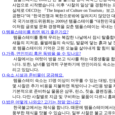
사업으로 시작됐습니다. 이후 ‘사찰의 일상’을 경험하는
실제로 OECD는 『The Impact of Culture on
공했다”며 “한국전쟁과 북한으로밖에 알려지지 않았던 대
국 국가브랜드위원회는 2009년 템플스테이를 “대한민국을
이처럼 글로벌 문화 경쟁력을 갖춘 템플스테이는 국내는 
Q.
템플스테이를 하면 뭐가 좋은가요?
템플스테이를 통해 우리는 복잡한 나날에서 잠시 탈출합니
새들의 지저귐, 풀벌레들의 속삭임, 발끝에 닿는 흙과 날
로 템플스테이의 기억은 고된 오늘을 살아내게 할 힘이 될
Q.
가족, 연인끼리 혹은 독방을 쓸 수 있나요?
사찰에서는 여럿이 방을 쓰고 식사를 하는 대중생활을 합
니다. 또한, 남녀를 엄격히 구분하기에 연인이라도 숙소는
리고 있답니다.
Q.
숙소 시설과 준비물이 궁금해요.
템플스테이 숙소는 15명 이상이 머무를 수 있는 대방, 인
몇 사찰은 추가 비용을 지불하면 독방이나 2~4인용 방을
기본적으로 준비하실 물품은 샴푸, 린스, 칫솔, 클렌징폼
니다. 다만 사찰별로 지급 및 구비하는 물품이 다르니 홈
Q.
밥은 어떻게 나와요? 고기는 정말 없나요?
한국불교에서는 채식을 합니다. 때문에 템플스테이에서는 
풍부한 채식을 맛볼 수 있습니다. 일부 사찰은 불교 고