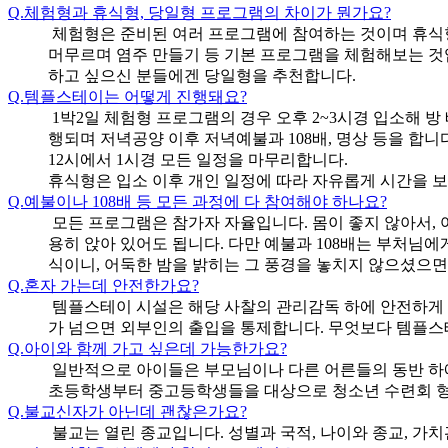
Q.
체험형과 휴식형, 당일형 프로그램의 차이가 뭔가요?
체험형은 준비된 여러 프로그램에 참여하는 것이며 휴식형
머무르며 염주 만들기 등 기본 프로그램을 체험해보는 것
하고 싶으신 분들에겐 당일형을 추천합니다.
Q.
템플스테이는 어떻게 진행돼요?
1박2일 체험형 프로그램의 경우 오후 2~3시경 입소해 방
행되며 저녁공양 이후 저녁예불과 108배, 명상 등을 합니
12시에서 1시경 모든 일정을 마무리합니다.
휴식형은 입소 이후 개인 일정에 따라 자유롭게 시간을 보내
Q.
예불이나 108배 등 모든 과정에 다 참여해야 하나요?
모든 프로그램은 참가자 자율입니다. 몸이 좋지 않아서, 
용히 앉아 있어도 됩니다. 다만 예불과 108배는 부처님
식이니, 어둑한 밤을 밝히는 그 풍경을 놓치지 않으셨으면
Q.
혼자 가는데 안전한가요?
템플스테이 시설은 해당 사찰의 관리감독 하에 안전하게 운
가 넘으면 외부인의 출입을 통제합니다. 무엇보다 템플
Q.
아이와 함께 가고 싶은데 가능한가요?
일반적으로 아이들은 부모님이나 다른 어른들의 동반 하에
초등학생부터 중고등학생들을 대상으로 청소년 수련회 형
Q.
불교신자가 아닌데 괜찮은가요?
불교는 열린 종교입니다. 성별과 국적, 나이와 종교, 가